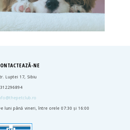
CONTACTEAZĂ-NE
tr. Luptei 17, Sibiu
312296894
nfo@thepetclub.ro
e luni până vineri, între orele 07:30 și 16:00