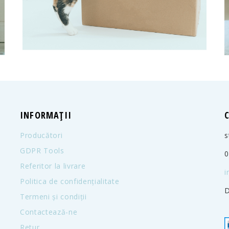
INFORMAȚII
Producători
s
GDPR Tools
0
Referitor la livrare
i
Politica de confidențialitate
D
Termeni și condiții
Contactează-ne
Retur